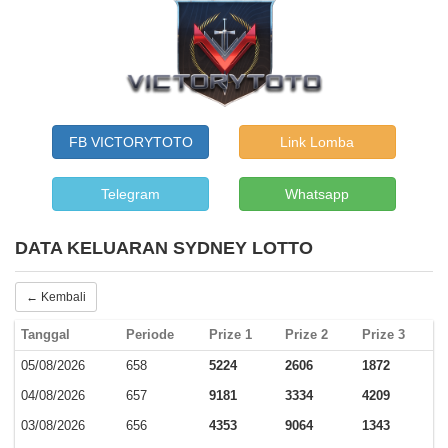
FB VICTORYTOTO
Link Lomba
Telegram
Whatsapp
DATA KELUARAN SYDNEY LOTTO
← Kembali
Tanggal
Periode
Prize 1
Prize 2
Prize 3
05/08/2026
658
5224
2606
1872
04/08/2026
657
9181
3334
4209
03/08/2026
656
4353
9064
1343