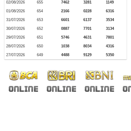
02/08/2026
655
7462
3281
1149
01/08/2026
654
2166
0228
6316
31/07/2026
653
6601
6137
3534
30/07/2026
652
0887
7701
3134
29/07/2026
651
5746
4631
7801
28/07/2026
650
1038
8034
4316
27/07/2026
649
4488
9129
5350