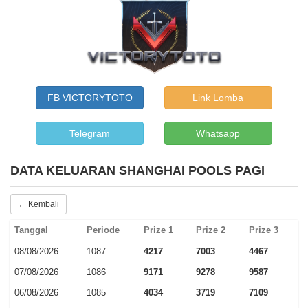
FB VICTORYTOTO
Link Lomba
Telegram
Whatsapp
DATA KELUARAN SHANGHAI POOLS PAGI
← Kembali
Tanggal
Periode
Prize 1
Prize 2
Prize 3
08/08/2026
1087
4217
7003
4467
07/08/2026
1086
9171
9278
9587
06/08/2026
1085
4034
3719
7109