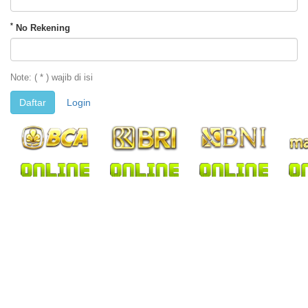
*
No Rekening
Note: ( * ) wajib di isi
Daftar
Login