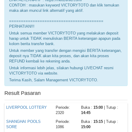
CONTOH : masukan keyword VICTORYTOTO dan klik temukan
maka akan muncul link alternatif yang aktif.
========================================
PERHATIAN!!!
Untuk semua member VICTORYTOTO yang melakukan deposit
harap untuk TIDAK menuliskan BERITA keterangan apapun pada
kolom berita transfer bank.
Untuk member yang transfer dengan mengisi BERITA keterangan,
deposit nya TIDAK akan kita proses, dan akan kita proses
REFUND kembali ke rekening anda.
Untuk informasi lebih jelas, silakan hubungi LIVECHAT resmi
VICTORYTOTO via website.
Terima Kasih, Salam Management VICTORYTOTO.
Result Pasaran
LIVERPOOL LOTTERY
Periode:
Buka :
15:00
| Tutup :
2320
14:45
SHANGHAI POOLS
Periode:
Buka :
15:15
| Tutup :
SORE
1086
15:00