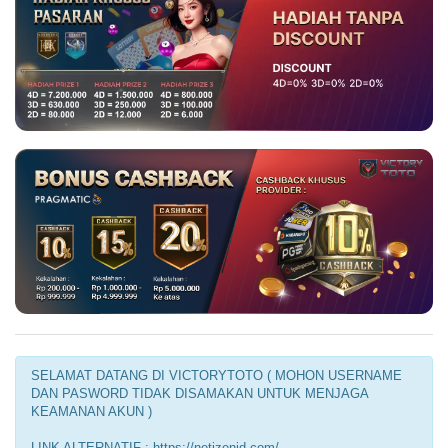
SELAMAT DATANG DI VICTORYTOTO ( MOHON USERNAME
DAN PASWORD TIDAK DISAMAKAN UNTUK MENJAGA
KEAMANAN AKUN )
LINK ALTERNATIF : https://netizenid.com/