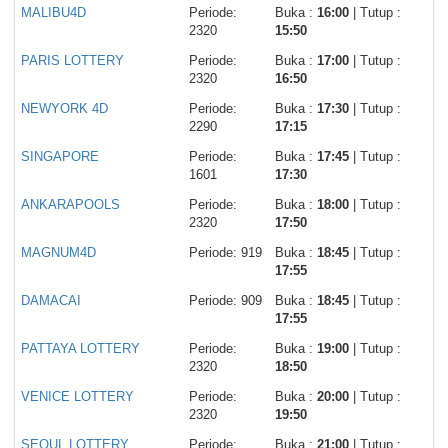
MALIBU4D
Periode:
Buka :
16:00
| Tutup :
2320
15:50
PARIS LOTTERY
Periode:
Buka :
17:00
| Tutup :
2320
16:50
NEWYORK 4D
Periode:
Buka :
17:30
| Tutup :
2290
17:15
SINGAPORE
Periode:
Buka :
17:45
| Tutup :
1601
17:30
ANKARAPOOLS
Periode:
Buka :
18:00
| Tutup :
2320
17:50
MAGNUM4D
Periode: 919
Buka :
18:45
| Tutup :
17:55
DAMACAI
Periode: 909
Buka :
18:45
| Tutup :
17:55
PATTAYA LOTTERY
Periode:
Buka :
19:00
| Tutup :
2320
18:50
VENICE LOTTERY
Periode:
Buka :
20:00
| Tutup :
2320
19:50
SEOUL LOTTERY
Periode:
Buka :
21:00
| Tutup :