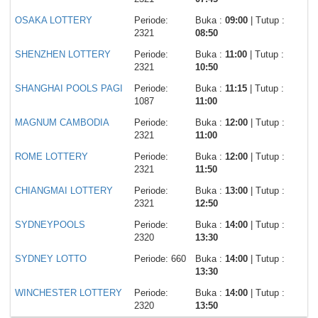
OSAKA LOTTERY
Periode:
Buka :
09:00
| Tutup :
2321
08:50
SHENZHEN LOTTERY
Periode:
Buka :
11:00
| Tutup :
2321
10:50
SHANGHAI POOLS PAGI
Periode:
Buka :
11:15
| Tutup :
1087
11:00
MAGNUM CAMBODIA
Periode:
Buka :
12:00
| Tutup :
2321
11:00
ROME LOTTERY
Periode:
Buka :
12:00
| Tutup :
2321
11:50
CHIANGMAI LOTTERY
Periode:
Buka :
13:00
| Tutup :
2321
12:50
SYDNEYPOOLS
Periode:
Buka :
14:00
| Tutup :
2320
13:30
SYDNEY LOTTO
Periode: 660
Buka :
14:00
| Tutup :
13:30
WINCHESTER LOTTERY
Periode:
Buka :
14:00
| Tutup :
2320
13:50